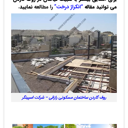
می توانید مقاله
“
انکراژ درخت
”
را مطالعه
نمایید.
روف گاردن ساختمان مسکونی رازقی – شرکت اسپینگر