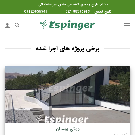
ه
مشاور، طراح و مجری تخصصی فضای سبز ساختمانی
حتوا
تلفن تماس : 88596913 021 09120956541
روید
برخی پروژه های اجرا شده
ویلای بوستان