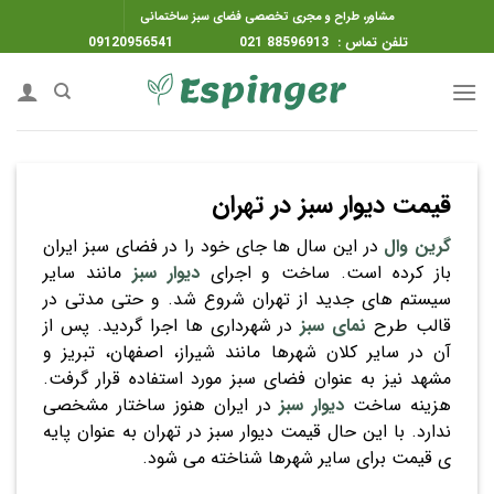
ه
مشاور، طراح و مجری تخصصی فضای سبز ساختمانی
حتوا
تلفن تماس : 88596913 021 09120956541
روید
قیمت دیوار سبز در تهران
گرین وال
در این سال ها جای خود را در فضای سبز ایران
باز کرده است. ساخت و اجرای
دیوار سبز
مانند سایر
سیستم های جدید از تهران شروع شد. و حتی مدتی در
قالب طرح
نمای سبز
در شهرداری ها اجرا گردید. پس از
آن در سایر کلان شهرها مانند شیراز، اصفهان، تبریز و
مشهد نیز به عنوان فضای سبز مورد استفاده قرار گرفت.
هزینه ساخت
دیوار سبز
در ایران هنوز ساختار مشخصی
ندارد. با این حال قیمت دیوار سبز در تهران به عنوان پایه
ی قیمت برای سایر شهرها شناخته می شود.