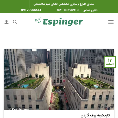
ه
مشاور، طراح و مجری تخصصی فضای سبز ساختمانی
حتوا
تلفن تماس : 88596913 021 09120956541
روید
۱۷
اسفند
تاریخچه روف گاردن